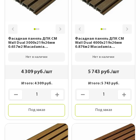
Фасадная панель ДПК CM
Фасадная панель ДПК CM
Wall Dual 3000х219х26мм
Wall Dual 4000х219х26мм
0.657м2 Macadamia
0.876м2 Macadamia
(Макадамия)
(Макадамия)
Нет в наличии
Нет в наличии
4 309
руб./шт
5 743
руб./шт
Итого:
4 309
руб.
Итого:
5 743
руб.
Под заказ
Под заказ