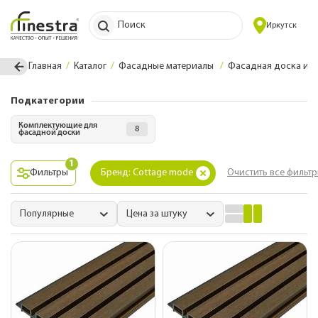
Поиск
Иркутск
Главная
Каталог
Фасадные материалы
Фасадная доска из
Подкатегории
Комплектующие для
8
фасадной доски
1
Фильтры
Бренд: Cottage mode
Очистить все фильт
Популярные
Цена за штуку