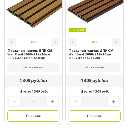
НОВИНКА
Фасадная панель ДПК CM
Фасадная панель ДПК CM
Wall Dual 3000х219х26мм
Wall Dual 3000х219х26мм
0.657м2 Camel (Кэмэл)
0.657м2 Teak (Тик)
Нет в наличии
Нет в наличии
4 309
руб./шт
4 309
руб./шт
Итого:
4 309
руб.
Итого:
4 309
руб.
Под заказ
Под заказ