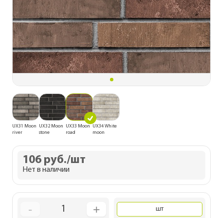
UX31 Moon
UX32 Moon
UX33 Moon
UX34 White
river
stone
road
moon
106 руб.
/шт
Нет в наличии
-
+
1
шт