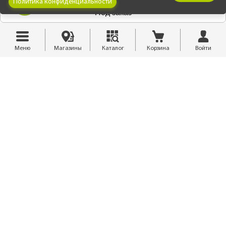
Политика конфиденциальности
Под заказ
Меню
Магазины
Каталог
Корзина
Войти
8 (3952) 55-99-11
isales@finestra.biz
Обратный звонок
Рассчитать материалы
Отзывы