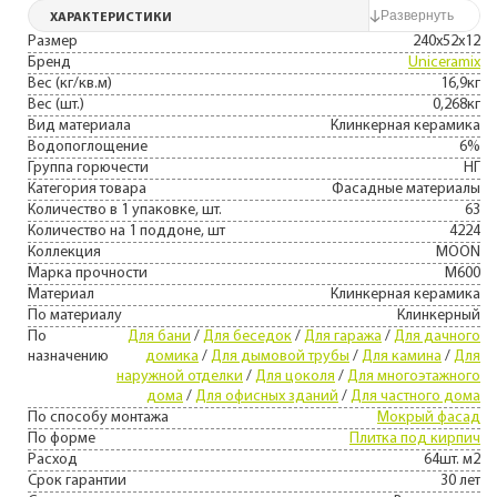
ХАРАКТЕРИСТИКИ
Размер
240х52х12
Бренд
Uniceramix
Вес (кг/кв.м)
16,9кг
Вес (шт.)
0,268кг
Вид материала
Клинкерная керамика
Водопоглощение
6%
Группа горючести
НГ
Категория товара
Фасадные материалы
Количество в 1 упаковке, шт.
63
Количество на 1 поддоне, шт
4224
Коллекция
MOON
Марка прочности
М600
Материал
Клинкерная керамика
По материалу
Клинкерный
По
Для бани
/
Для беседок
/
Для гаража
/
Для дачного
назначению
домика
/
Для дымовой трубы
/
Для камина
/
Для
наружной отделки
/
Для цоколя
/
Для многоэтажного
дома
/
Для офисных зданий
/
Для частного дома
По способу монтажа
Мокрый фасад
По форме
Плитка под кирпич
Расход
64шт. м2
Срок гарантии
30 лет