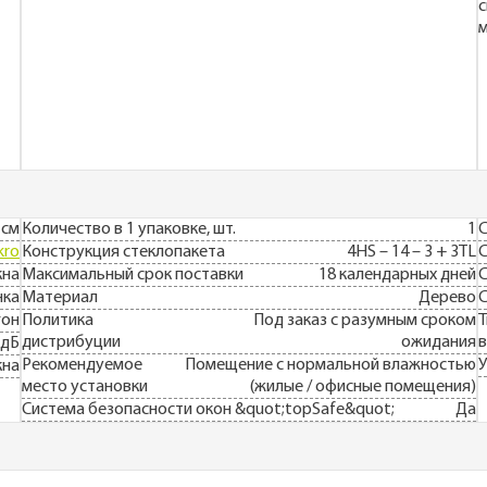
с
м
 см
Количество в 1 упаковке, шт.
1
С
kro
Конструкция стеклопакета
4HS – 14 – 3 + 3TL
С
кна
Максимальный срок поставки
18 календарных дней
С
нка
Материал
Дерево
С
гон
Политика
Под заказ с разумным сроком
Т
дистрибуции
ожидания
в
 дБ
Рекомендуемое
Помещение с нормальной влажностью
У
кна
место установки
(жилые / офисные помещения)
Система безопасности окон &quot;topSafe&quot;
Да