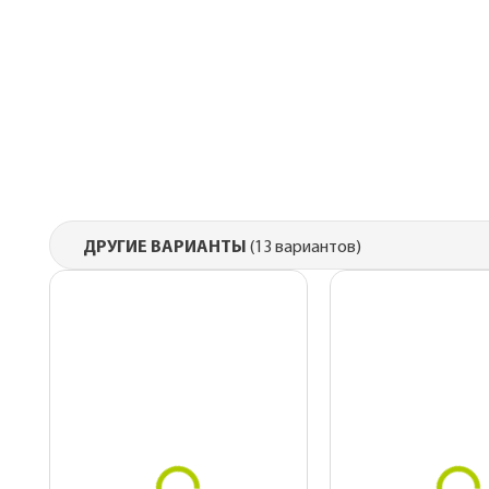
гибкой черепиц
Металлические 
для монтажа
Подкровельная
вентиляция
OSB плиты
ДРУГИЕ ВАРИАНТЫ
(13 вариантов)