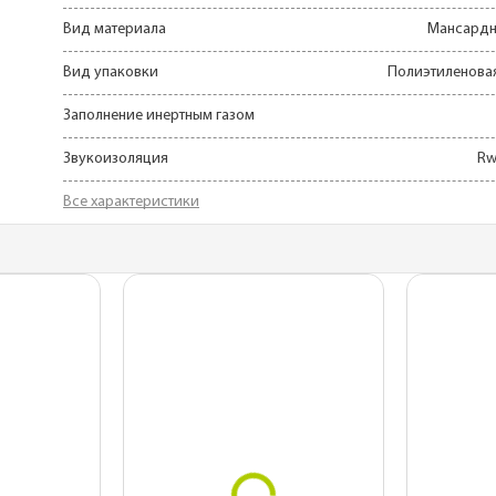
ы
Для частного дома
Вид материала
Мансардн
планки
Для беседок
Вид упаковки
Полиэтиленовая
Заполнение инертным газом
Звукоизоляция
Rw
Все характеристики