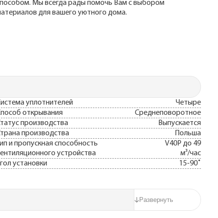
пособом. Мы всегда рады помочь Вам с выбором
атериалов для вашего уютного дома.
истема уплотнителей
Четыре
пособ открывания
Среднеповоротное
татус производства
Выпускается
трана производства
Польша
ип и пропускная способность
V40Р до 49
ентиляционного устройства
м³/час
гол установки
15-90˚