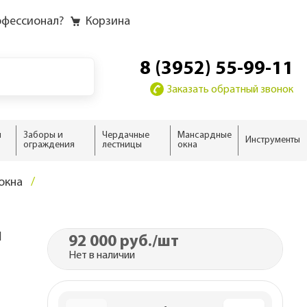
офессионал?
Корзина
8 (3952) 55-99-11
Заказать обратный звонок
и
Заборы и
Чердачные
Мансардные
Инструменты
ограждения
лестницы
окна
у
у слоёв
ию
ию
окна
домика
жного дома
новые
 дома
ыши
I
92 000 руб.
/шт
ализм
нсарды
Нет в наличии
н
тной кровли