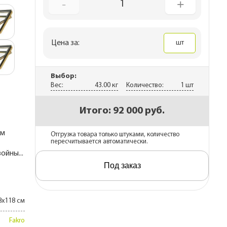
-
+
1
ны
каса
рекрытий
Цена за:
шт
 дома
Выбор:
Вес:
43.00 кг
Количество:
1 шт
Итого:
92 000 руб.
ом
Отгрузка товара только штуками, количество
пересчитывается автоматически.
ойны...
Под заказ
8x118 см
Fakro