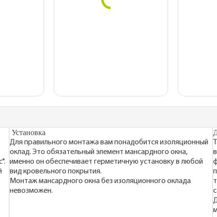
Установка
Д
Для правильного монтажа вам понадобится изоляционный
Т
оклад. Это обязательный элемент мансардного окна,
в
".
именно он обеспечивает герметичную установку в любой
ф
й
вид кровельного покрытия.
п
Монтаж мансардного окна без изоляционного оклада
т
невозможен.
с
Д
м