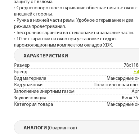
защиту от взлома.
• Среднеповоротное открывание облегчает мытье окон с
внешней стороны.
• Ручка в нижней части рамы. Удобное открывание и два
режима проветривания.
• Бессрочная гарантия на стеклопакет и запасные части.
• 10 лет гарантии на окно при установке с гидро-
пароизоляционным комплектом окладов XDK.
ХАРАКТЕРИСТИКИ
Размер
78x118
Бренд
Fa
Вид материала
Мансардные о
Вид упаковки
Полиэтиленовая пле
Заполнение инертным газом
Ар
Звукоизоляция
Rw = 35
Категория товара
Мансардные о
АНАЛОГИ
(0 вариантов)