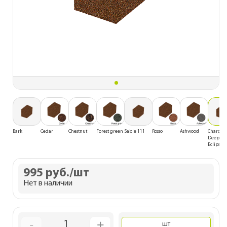
Bark
Cedar
Chestnut
Forest green
Sable 111
Rosso
Ashwood
Charcoal 
Deep bla
Eclipse
995 руб.
/шт
Нет в наличии
-
+
1
шт