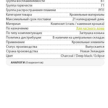
Группа воспламеняемости
В1
Группа горючести
Г1
Группа распространения пламени
РП1
Категория товара
Кровельные материалы
Максимальный срок поставки
21 календарный день
Материал
Композит (сталь / каменная крошка)
По назначению
Для частного дома
По типу комплектующих
Заглушка конька
Политика дистрибуции
В наличии на центральных складах
Применение
Кровельные элементы
Статус производства
Выпускается
Страна производства
Новая Зеландия
Цвет
Charcoal / Deep black / Eclipse
АНАЛОГИ
(0 вариантов)