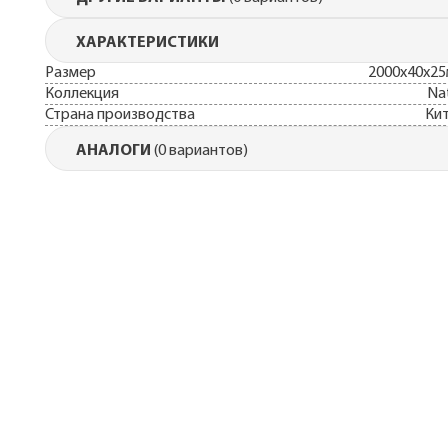
для монтажа
Подкровельная
ХАРАКТЕРИСТИКИ
вентиляция
Размер
2000х40х2
OSB плиты
Коллекция
Na
Страна производства
Ки
АНАЛОГИ
(0 вариантов)