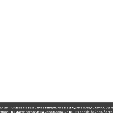
омогает показывать вам самые интересные и выгодные предложения. Вы м
роек, вы даете согласие на использование ваших cookie-файлов. Всегд