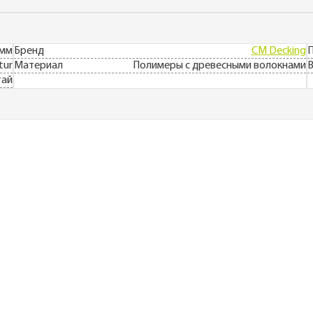
5мм
Бренд
CM Decking
П
tur
Материал
Полимеры с древесными волокнами
В
тай