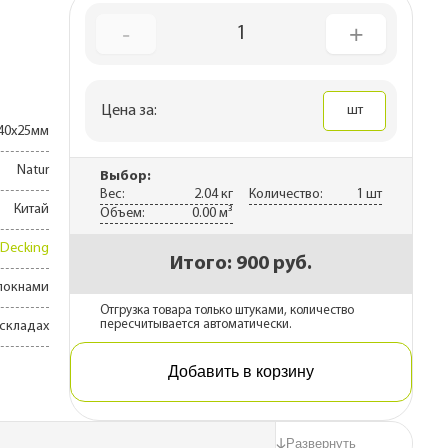
ны
-
+
1
каса
рекрытий
Цена за:
шт
 дома
40х25мм
Natur
Выбор:
Вес:
2.04 кг
Количество:
1 шт
Китай
Объем:
0.00 м³
Decking
Итого:
900 руб.
локнами
Отгрузка товара только штуками, количество
пересчитывается автоматически.
 складах
Добавить в корзину