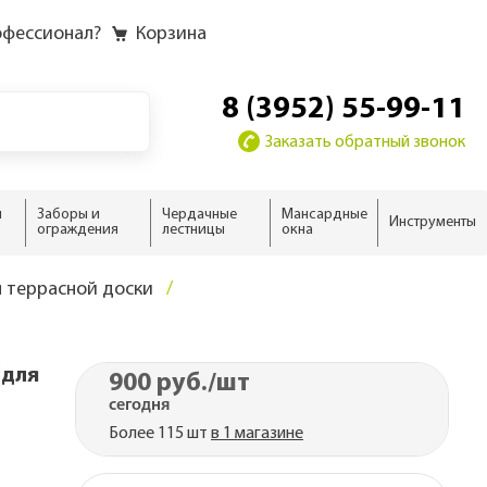
офессионал?
Корзина
8 (3952) 55-99-11
Заказать обратный звонок
и
Заборы и
Чердачные
Мансардные
Инструменты
ограждения
лестницы
окна
у
у слоёв
ию
ию
 террасной доски
домика
жного дома
новые
 дома
ыши
(для
900 руб.
/шт
ализм
нсарды
сегодня
н
Более 115 шт
в 1 магазине
тной кровли