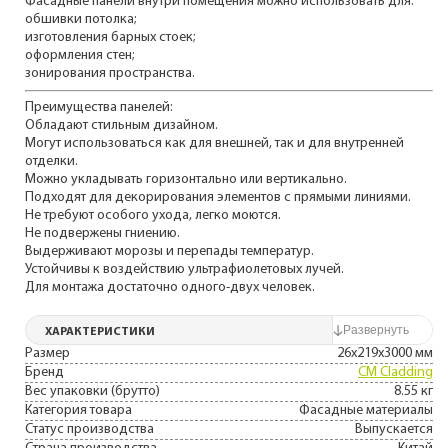
Фасадные панели внутри помещения можно использовать для:
обшивки потолка;
изготовления барных стоек;
оформления стен;
зонирования пространства.
Преимущества панелей:
Обладают стильным дизайном.
Могут использоваться как для внешней, так и для внутренней
отделки.
Можно укладывать горизонтально или вертикально.
Подходят для декорирования элементов с прямыми линиями.
Не требуют особого ухода, легко моются.
Не подвержены гниению.
Выдерживают морозы и перепады температур.
Устойчивы к воздействию ультрафиолетовых лучей.
Для монтажа достаточно одного-двух человек.
ХАРАКТЕРИСТИКИ
Размер
26x219x3000 мм
Бренд
CM Cladding
Вес упаковки (брутто)
8.55 кг
Категория товара
Фасадные материалы
Статус производства
Выпускается