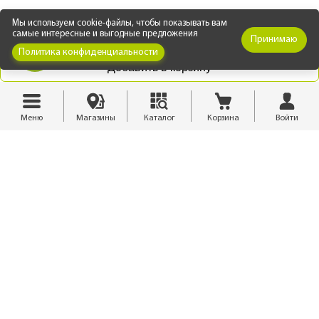
Мы используем cookie-файлы, чтобы показывать вам
самые интересные и выгодные предложения
Принимаю
Политика конфиденциальности
Добавить в корзину
Меню
Магазины
Каталог
Корзина
Войти
СЕРТИФИКАТЫ И ДОКУМЕНТЫ
(1 файл)
Инструкция по монтажу
8 (3952) 55-99-11
isales@finestra.biz