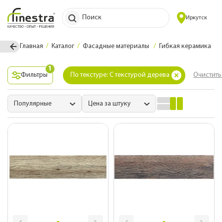
Поиск
Иркутск
Главная
Каталог
Фасадные материалы
Гибкая керамика
1
Фильтры
По текстуре: С текстурой дерева
Очистить
Популярные
Цена за штуку