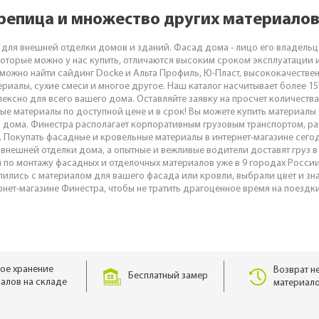
ерепица и множество других материалов
 для внешней отделки домов и зданий. Фасад дома - лицо его владель
которые можно у нас купить, отличаются высоким сроком эксплуатации и
ожно найти сайдинг Docke и Альта Профиль, Ю-Пласт, высококачествен
ериалы, сухие смеси и многое другое. Наш каталог насчитывает более 1
ексно для всего вашего дома. Оставляйте заявку на просчет количеств
ые материалы по доступной цене и в срок! Вы можете купить материал
о дома. Финестра располагает корпоративным грузовым транспортом, р
. Покупать фасадные и кровельные материалы в интернет-магазине сего
внешней отделки дома, а опытные и вежливые водители доставят груз в
о монтажу фасадных и отделочных материалов уже в 9 городах России: 
ились с материалом для вашего фасада или кровли, выбрали цвет и зн
ернет-магазине Финестра, чтобы не тратить драгоценное время на поездки
ое хранение
Возврат н
Бесплатный замер
алов на складе
материало