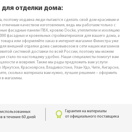
 для отделки дома:
ца, поэтому издавна люди пытаются сделать свой дом красивым и
 отличным качеством изготовления, ведь мы работаем только с
ные фасадные панели ПВХ, кровлю Docke, утеплители и изоляцию
5000 фасадных и кровельных стройматериалов для вашего дома, а
а товара или оформляйте заказ в интернет-магазине Финестра уже
ы для внешней отделки дома самовывозом в сети наших магазинов
азвитой системой доставки по всей России, поэтому мы можем
дня стало по-настоящему удобно. Наши специалисты помогут вам
 целости и вовремя. Также мы рады предложить вам услуги
Иркутске, Красноярске, Владивостоке, Улан-Удэ, Чите, Ангарске,
аете, сколько материала вам нужно, лучшее решение – оформить
 в магазины.
Гарантия на материалы
еиспользованных
от официального поставщика
в в течение 60 дней