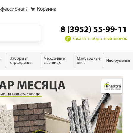
офессионал?
Корзина
8 (3952) 55-99-11
Заказать обратный звонок
и
Заборы и
Чердачные
Мансардные
Инструменты
ограждения
лестницы
окна
у
у слоёв
ию
ию
домика
жного дома
новые
 дома
ыши
ализм
нсарды
н
тной кровли