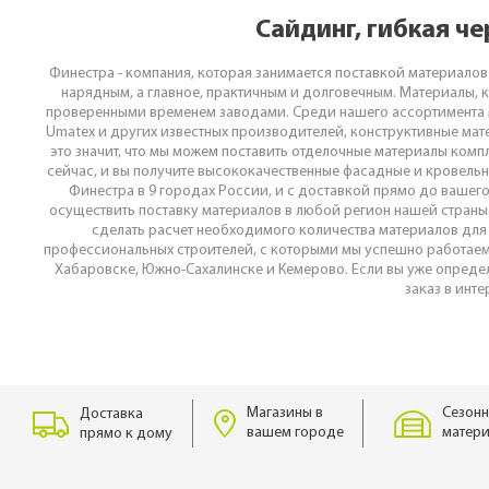
Сайдинг, гибкая ч
Финестра - компания, которая занимается поставкой материалов
нарядным, а главное, практичным и долговечным. Материалы, 
проверенными временем заводами. Среди нашего ассортимента м
Umatex и других известных производителей, конструктивные мат
это значит, что мы можем поставить отделочные материалы компл
сейчас, и вы получите высококачественные фасадные и кровельн
Финестра в 9 городах России, и с доставкой прямо до вашег
осуществить поставку материалов в любой регион нашей страны
сделать расчет необходимого количества материалов для 
профессиональных строителей, с которыми мы успешно работаем п
Хабаровске, Южно-Сахалинске и Кемерово. Если вы уже определ
заказ в инт
Магазины в
Сезонн
Доставка
вашем городе
матери
прямо к дому