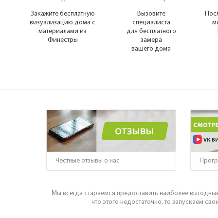
для монтажа
Закажите бесплатную
Вызовите
Пос
Подкровельная
визуализацию дома с
специалиста
м
вентиляция
материалами из
для бесплатного
Финестры
замера
OSB плиты
вашего дома
Прогр
Честные отзывы о нас
Мы всегда стараемся предоставить наиболее выгодные
что этого недостаточно, то запускаем сво