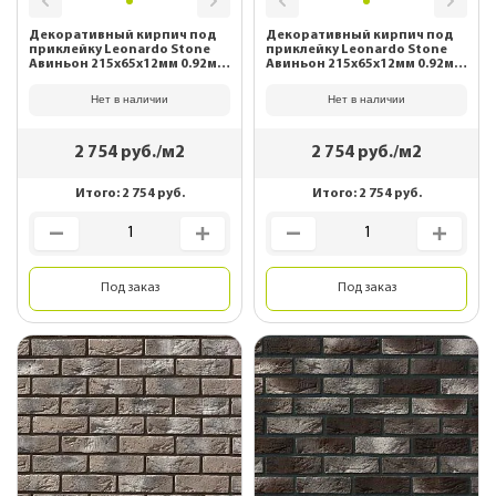
Декоративный кирпич под
Декоративный кирпич под
приклейку Leonardo Stone
приклейку Leonardo Stone
Авиньон 215х65х12мм 0.92м2/
Авиньон 215х65х12мм 0.92м2/
уп 100
уп 333
Нет в наличии
Нет в наличии
2 754
руб./м2
2 754
руб./м2
Итого:
2 754
руб.
Итого:
2 754
руб.
Под заказ
Под заказ