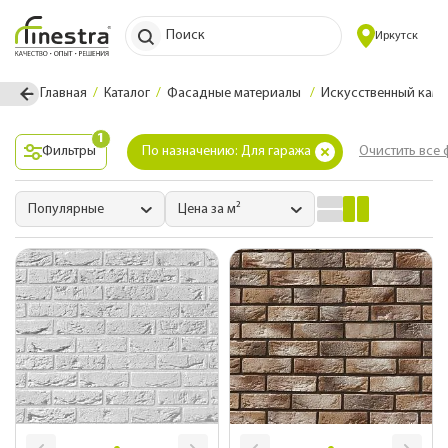
Поиск
Иркутск
Главная
Каталог
Фасадные материалы
Искусственный каме
1
Фильтры
По назначению: Для гаража
Очистить все 
Популярные
Цена за м²