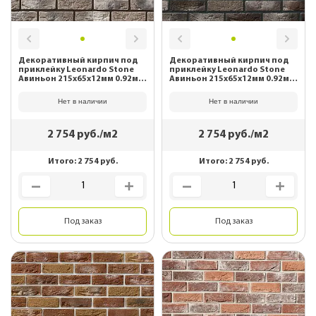
Декоративный кирпич под
Декоративный кирпич под
приклейку Leonardo Stone
приклейку Leonardo Stone
Авиньон 215х65х12мм 0.92м2/
Авиньон 215х65х12мм 0.92м2/
уп 403
уп 465
Нет в наличии
Нет в наличии
2 754
руб./м2
2 754
руб./м2
Итого:
2 754
руб.
Итого:
2 754
руб.
Под заказ
Под заказ