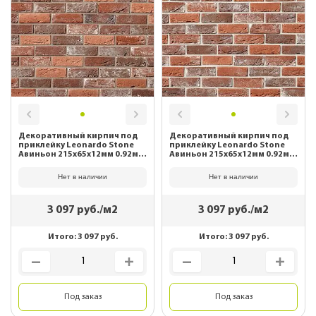
Декоративный кирпич под
Декоративный кирпич под
приклейку Leonardo Stone
приклейку Leonardo Stone
Авиньон 215х65х12мм 0.92м2/
Авиньон 215х65х12мм 0.92м2/
уп 903
уп 904
Нет в наличии
Нет в наличии
3 097
руб./м2
3 097
руб./м2
Итого:
3 097
руб.
Итого:
3 097
руб.
Под заказ
Под заказ