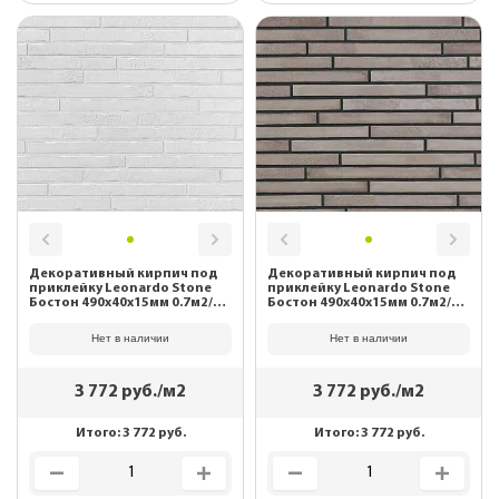
Декоративный кирпич под
Декоративный кирпич под
приклейку Leonardo Stone
приклейку Leonardo Stone
Бостон 490х40х15мм 0.7м2/уп
Бостон 490х40х15мм 0.7м2/уп
100
403 mix
Нет в наличии
Нет в наличии
3 772
руб./м2
3 772
руб./м2
Итого:
3 772
руб.
Итого:
3 772
руб.