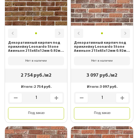
Декоративный кирпич под
Декоративный кирпич под
приклейку Leonardo Stone
приклейку Leonardo Stone
Авиньон 215х65х12мм 0.92м2/
Авиньон 215х65х12мм 0.92м2/
уп 777
уп 902
Нет в наличии
Нет в наличии
2 754
руб./м2
3 097
руб./м2
Итого:
2 754
руб.
Итого:
3 097
руб.
Под заказ
Под заказ