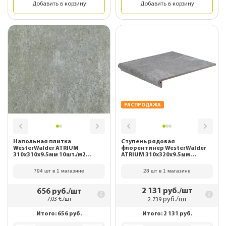
Добавить в корзину
Добавить в корзину
РАСПРОДАЖА
Напольная плитка
Ступень рядовая
WesterWalder ATRIUM
флорентинер WesterWalder
310х310х9.5мм 10шт./м2
ATRIUM 310х320х9.5мм
WK31110 Hellgrau
WK31110 Hellgrau
794 шт в 1 магазине
28 шт в 1 магазине
2 131
руб./шт
656
руб./шт
руб./шт
7,03
€./шт
2 739
Итого:
656
руб.
Итого:
2 131
руб.