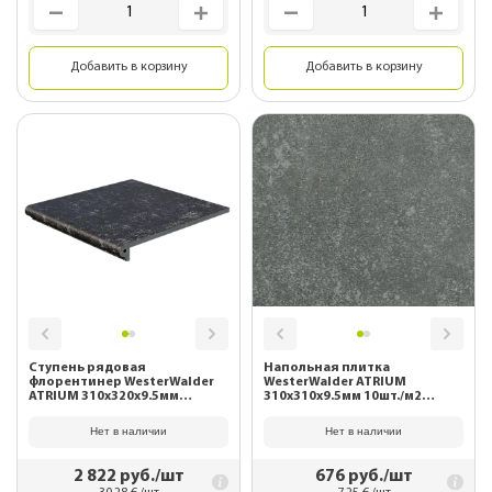
Добавить в корзину
Добавить в корзину
Ступень рядовая
Напольная плитка
флорентинер WesterWalder
WesterWalder ATRIUM
ATRIUM 310х320х9.5мм
310х310х9.5мм 10шт./м2
WK31190 Schwarz
WK31100 Mittelgrau
Нет в наличии
Нет в наличии
2 822
руб./шт
676
руб./шт