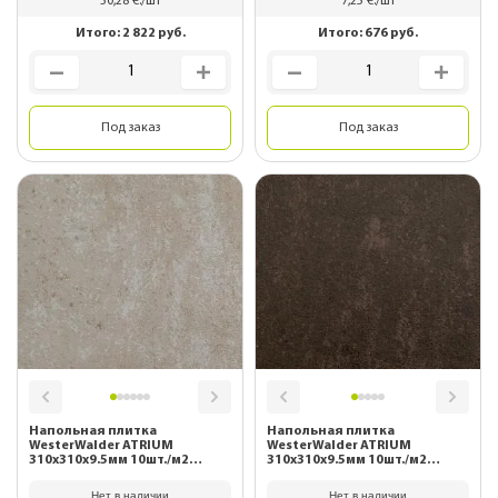
30,28
€./шт
7,25
€./шт
Итого:
2 822
руб.
Итого:
676
руб.
Под заказ
Под заказ
Напольная плитка
Напольная плитка
WesterWalder ATRIUM
WesterWalder ATRIUM
310х310х9.5мм 10шт./м2
310х310х9.5мм 10шт./м2
WK31160 Hellbeige
WK31180 Mocca
Нет в наличии
Нет в наличии