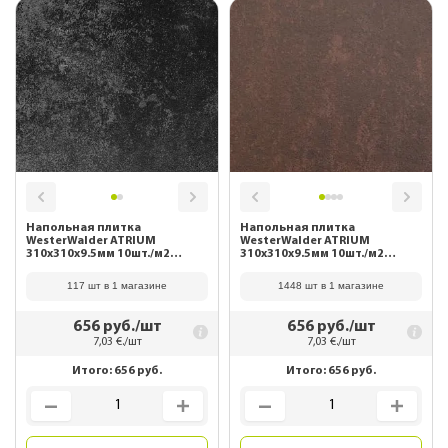
Напольная плитка
Напольная плитка
WesterWalder ATRIUM
WesterWalder ATRIUM
310х310х9.5мм 10шт./м2
310х310х9.5мм 10шт./м2
WK31190 Schwarz
WK31130 Scotch
117 шт в 1 магазине
1448 шт в 1 магазине
656
руб./шт
656
руб./шт
7,03
€./шт
7,03
€./шт
Итого:
656
руб.
Итого:
656
руб.