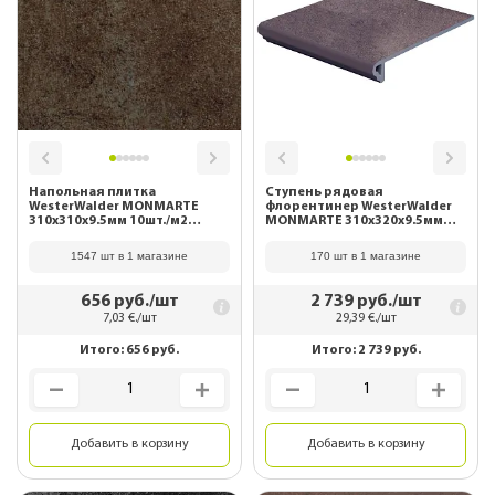
Напольная плитка
Ступень рядовая
WesterWalder MONMARTE
флорентинер WesterWalder
310х310х9.5мм 10шт./м2
MONMARTE 310х320х9.5мм
WK31240 Moccabraun
WK31240 Moccabraun
1547 шт в 1 магазине
170 шт в 1 магазине
656
руб./шт
2 739
руб./шт
7,03
€./шт
29,39
€./шт
Итого:
656
руб.
Итого:
2 739
руб.
Добавить в корзину
Добавить в корзину