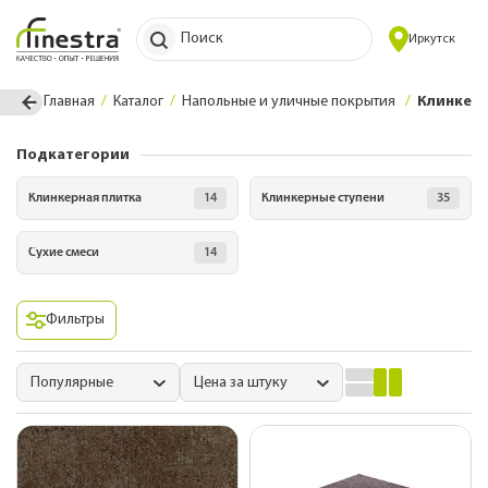
Поиск
Иркутск
Главная
Каталог
Напольные и уличные покрытия
Клинкерн
Подкатегории
Клинкерная плитка
14
Клинкерные ступени
35
Сухие смеси
14
Фильтры
Популярные
Цена за штуку